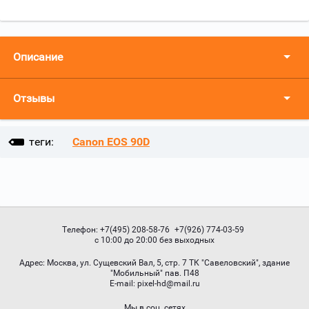
Описание
Отзывы
теги:
Canon EOS 90D
Телефон:
+7(495) 208-58-76
+7(926) 774-03-59
с 10:00 до 20:00 без выходных
Адрес:
Москва, ул. Сущевский Вал, 5, стр. 7 ТК "Савеловский", здание
"Мобильный" пав. П48
Е-mail:
pixel-hd@mail.ru
Мы в соц. сетях